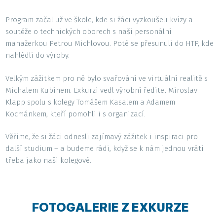
Program začal už ve škole, kde si žáci vyzkoušeli kvízy a
soutěže o technických oborech s naší personální
manažerkou Petrou Michlovou. Poté se přesunuli do HTP, kde
nahlédli do výroby.
Velkým zážitkem pro ně bylo svařování ve virtuální realitě s
Michalem Kubínem. Exkurzi vedl výrobní ředitel Miroslav
Klapp spolu s kolegy Tomášem Kasalem a Adamem
Kocmánkem, kteří pomohli i s organizací.
Věříme, že si žáci odnesli zajímavý zážitek i inspiraci pro
další studium – a budeme rádi, když se k nám jednou vrátí
třeba jako naši kolegové.
FOTOGALERIE Z EXKURZE