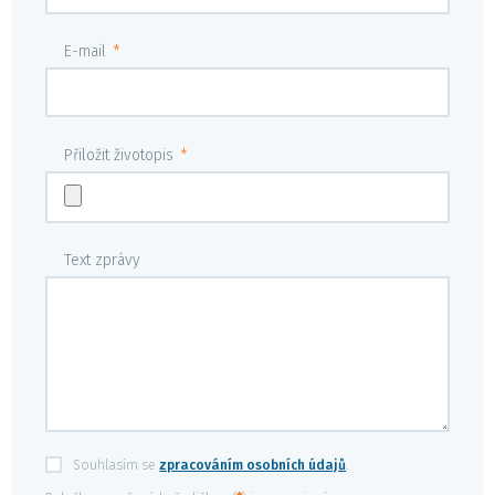
E-mail
*
Přiložit životopis
*
Text zprávy
Souhlasím se
zpracováním osobních údajů
.
Souhlasím
se