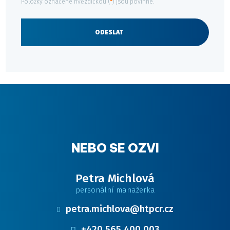
Položky označené hvězdičkou (
*
) jsou povinné.
zpracováním
osobních
údajů
.
ODESLAT
Formulář
se
nepodařilo
odeslat.
NEBO SE OZVI
Petra Michlová
personální manažerka
petra.michlova@htpcr.cz
+420 565 400 003