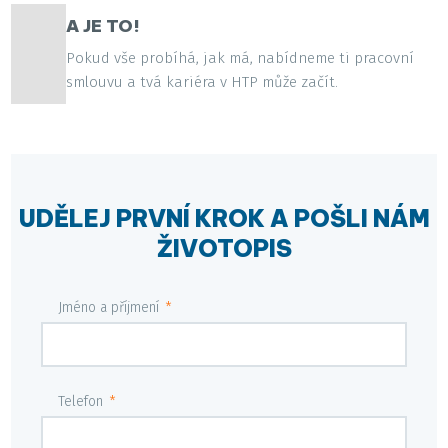
A JE TO!
Pokud vše probíhá, jak má, nabídneme ti pracovní
smlouvu a tvá kariéra v HTP může začít.
UDĚLEJ PRVNÍ KROK A POŠLI NÁM
ŽIVOTOPIS
Jméno a příjmení
*
Telefon
*