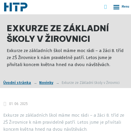
Vyhledáván
Rozbale
menu
EXKURZE ZE ZÁKLADNÍ
ŠKOLY V ŽIROVNICI
Exkurze ze základních škol máme moc rádi – a žáci 8. tříd
ze ZŠ Žirovnice k nám pravidelně patří. Letos jsme je
přivítali koncem května hned na dvou návštěvách.
Úvodní stránka
Novinky
Exkurze ze Základní školy v Žirovnici
01. 06. 2025
Exkurze ze základních škol máme moc rádi – a žáci 8. tříd ze
ZŠ Žirovnice k nám pravidelně patří. Letos jsme je přivítali
koncem května hned na dvou návštěvách.