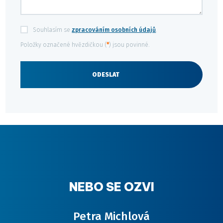
Souhlasím se
zpracováním osobních údajů
.
Souhlasím
se
Položky označené hvězdičkou (
*
) jsou povinné.
zpracováním
osobních
údajů
.
ODESLAT
Formulář
se
nepodařilo
odeslat.
NEBO SE OZVI
Petra Michlová