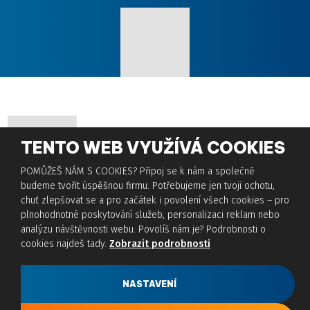
TENTO WEB VYUŽÍVÁ COOKIES
POMŮŽEŠ NÁM S COOKIES? Připoj se k nám a společně
budeme tvořit úspěšnou firmu. Potřebujeme jen tvoji ochotu,
chuť zlepšovat se a pro začátek i povolení všech cookies – pro
plnohodnotné poskytování služeb, personalizaci reklam nebo
© 2026, HTP s.r.o., vytvořila eBRÁNA s.r.o.
analýzu návštěvnosti webu. Povolíš nám je? Podrobnosti o
Podmínky použití
|
Mapa stránek
|
Nastavení cookies
cookies najdeš tady.
Zobrazit podrobnosti
VYROBILA
NASTAVENÍ
Tento web je chráněn pomocí Google ReCAPTCHA a platí pro něj