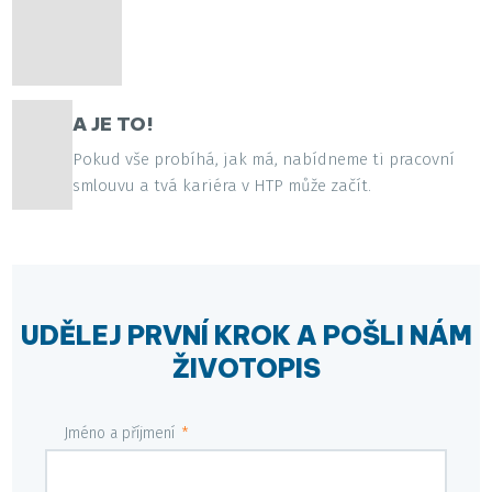
A JE TO!
Pokud vše probíhá, jak má, nabídneme ti pracovní
smlouvu a tvá kariéra v HTP může začít.
UDĚLEJ PRVNÍ KROK A POŠLI NÁM
ŽIVOTOPIS
Jméno a příjmení
*