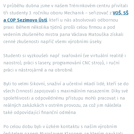
V průběhu dubna jsme v našem Tréninkovém centru přivítali
tři studenty 3. ročníku oboru Mechanik – seřizovač z
VOŠ, SŠ
a COP Sezimovo Ústí
, kteří u nás absolvovali odbornou
praxi. Během několika týdnů prošli celou firmou a pod
vedením zkušeného mistra pana Václava Matouška získali
cenné zkušenosti napříč všemi výrobními úseky.
Studenti si vyzkoušeli např. svařování (ve virtuální realitě i
naostro), práci s lasery, programování CNC strojů, i ruční
práci v nástrojárně a na obrobně.
Byli to velmi šikovní, snaživí a učenliví mladí lidé, kteří se do
všech činností zapojovali s maximálním nasazením. Díky své
spolehlivosti a odpovědnému přístupu mohli pracovat i na
reálných zakázkách v ostrém provozu, za což jim náležela
také odpovídající finanční odměna.
Po celou dobu byli v úzkém kontaktu s naším výrobním
ředitelem panem Miroslavem Klappem, se kterým navázali