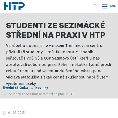
Vyhledáván
Rozbale
menu
STUDENTI ZE SEZIMÁCKÉ
STŘEDNÍ NA PRAXI V HTP
V průběhu dubna jsme v našem Tréninkovém centru
přivítali tři studenty 3. ročníku oboru Mechanik –
seřizovač z VOŠ, SŠ a COP Sezimovo Ústí, kteří u nás
absolvovali odbornou praxi. Během několika týdnů prošli
celou firmou a pod vedením zkušeného mistra pana
Václava Matouška získali cenné zkušenosti napříč všemi
výrobními úseky.
Úvodní stránka
Novinky
Studenti ze Sezimácké střední na praxi v HTP
01. 05. 2025