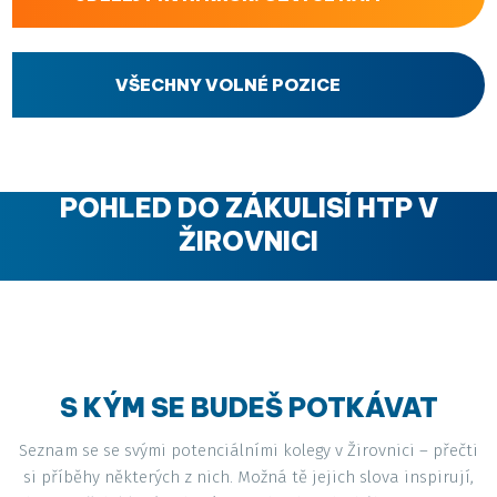
VŠECHNY VOLNÉ POZICE
POHLED DO ZÁKULISÍ HTP V
ŽIROVNICI
S KÝM SE BUDEŠ POTKÁVAT
Seznam se se svými potenciálními kolegy v Žirovnici – přečti
si příběhy některých z nich. Možná tě jejich slova inspirují,