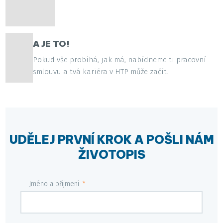
A JE TO!
Pokud vše probíhá, jak má, nabídneme ti pracovní
smlouvu a tvá kariéra v HTP může začít.
UDĚLEJ PRVNÍ KROK A POŠLI NÁM
ŽIVOTOPIS
Jméno a příjmení
*