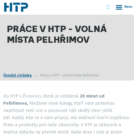
Vyhledáván
Rozbale
menu
PRÁCE V HTP - VOLNÁ
MÍSTA PELHŘIMOV
Úvodní stránka
Práce v HTP - volná místa Pelhřimov
Do HTP v Žirovnici, která je vzdálená
26 minut od
Pelhřimova,
hledáme nové kolegy, kteří nám pomohou
naplňovat naši vizi a posouvat náš skvělý obor ještě
dál. Každý, kdo se k nám připojí, má možnost tvořit úspěšnou
firmu a produkty pro naše zákazníky. V HTP je zákazník a
kvalita vždycky na prvním místě. Naše mise i vize je proto