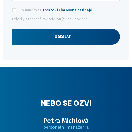
Souhlasím se
zpracováním osobních údajů
.
Souhlasím
se
Položky označené hvězdičkou (
*
) jsou povinné.
zpracováním
osobních
údajů
.
ODESLAT
Formulář
se
nepodařilo
odeslat.
NEBO SE OZVI
Petra Michlová
personální manažerka