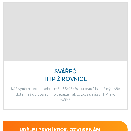
SVÁŘEČ
HTP ŽIROVNICE
Máš vyučení technického směru? Svářečskou praxi? Jsi pečlivý a vše
dotáhneš do posledního detailu? Tak to zkus u nás v HTP jako
svářeč.
UDĚLEJ PRVNÍ KROK. OZVI SE NÁM