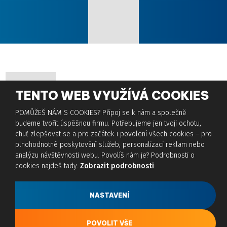
TENTO WEB VYUŽÍVÁ COOKIES
POMŮŽEŠ NÁM S COOKIES? Připoj se k nám a společně
budeme tvořit úspěšnou firmu. Potřebujeme jen tvoji ochotu,
chuť zlepšovat se a pro začátek i povolení všech cookies – pro
plnohodnotné poskytování služeb, personalizaci reklam nebo
© 2026, HTP s.r.o., vytvořila eBRÁNA s.r.o.
analýzu návštěvnosti webu. Povolíš nám je? Podrobnosti o
Podmínky použití
|
Mapa stránek
|
Nastavení cookies
cookies najdeš tady.
Zobrazit podrobnosti
VYROBILA
NASTAVENÍ
Tento web je chráněn pomocí Google ReCAPTCHA a platí pro něj
zásady ochrany osobních údajů
a
smluvní podmínky
POVOLIT VŠE