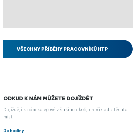
VŠECHNY PŘÍBĚHY PRACOVNÍKŮ HTP
ODKUD K NÁM MŮŽETE DOJÍŽDĚT
Dojíždějí k nám kolegové z širšího okolí, například z těchto
míst:
Do hodiny