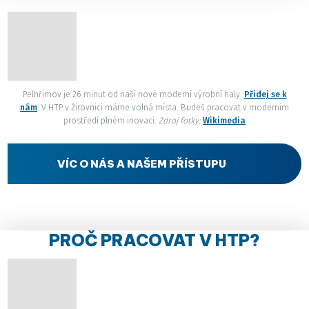
Pelhřimov je 26 minut od naší nové moderní výrobní haly.
Přidej se k
nám
. V HTP v Žirovnici máme volná místa. Budeš pracovat v moderním
prostředí plném inovací.
Zdroj fotky:
Wikimedia
VÍC O NÁS A NAŠEM PŘÍSTUPU
PROČ PRACOVAT V HTP?