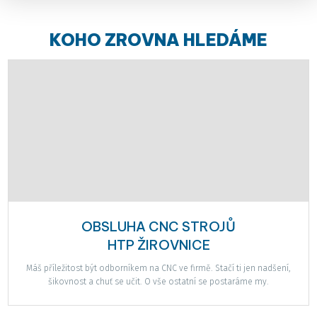
KOHO ZROVNA HLEDÁME
OBSLUHA CNC STROJŮ
HTP ŽIROVNICE
Máš příležitost být odborníkem na CNC ve firmě. Stačí ti jen nadšení,
šikovnost a chuť se učit. O vše ostatní se postaráme my.